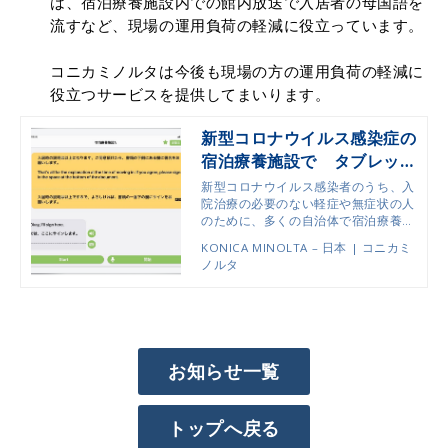
は、宿泊療養施設内での館内放送で入居者の母国語を
流すなど、現場の運用負荷の軽減に役立っています。
コニカミノルタは今後も現場の方の運用負荷の軽減に
役立つサービスを提供してまいります。
新型コロナウイルス感染症の
宿泊療養施設で タブレット
型の多言語通訳サービス「M
新型コロナウイルス感染者のうち、入
ELON」「KOTOBAL」が活
院治療の必要のない軽症や無症状の人
のために、多くの自治体で宿泊療養施
躍 | コニカミノルタ
設を用意しています。この施設を、日
KONICA MINOLTA – 日本 | コニカミ
本に在留する外国人も利用することが
ノルタ
あり、外国人向けの翻訳アプリの導入
が広がっています。
お知らせ一覧
トップへ戻る