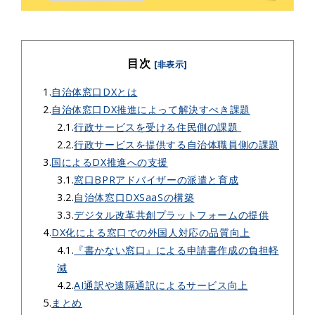
目次
[非表示]
1.
自治体窓口DXとは
2.
自治体窓口DX推進によって解決すべき課題
2.1.
行政サービスを受ける住民側の課題
2.2.
行政サービスを提供する自治体職員側の課題
3.
国によるDX推進への支援
3.1.
窓口BPRアドバイザーの派遣と育成
3.2.
自治体窓口DXSaaSの構築
3.3.
デジタル改革共創プラットフォームの提供
4.
DX化による窓口での外国人対応の品質向上
4.1.
『書かない窓口』による申請書作成の負担軽
減
4.2.
AI通訳や遠隔通訳によるサービス向上
5.
まとめ