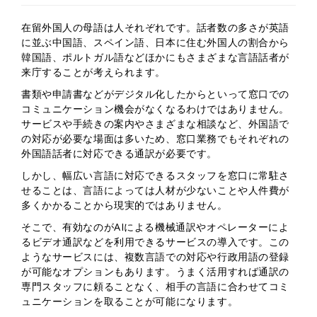
在留外国人の母語は人それぞれです。話者数の多さが英語
に並ぶ中国語、スペイン語、日本に住む外国人の割合から
韓国語、ポルトガル語などほかにもさまざまな言語話者が
来庁することが考えられます。
書類や申請書などがデジタル化したからといって窓口での
コミュニケーション機会がなくなるわけではありません。
サービスや手続きの案内やさまざまな相談など、外国語で
の対応が必要な場面は多いため、窓口業務でもそれぞれの
外国語話者に対応できる通訳が必要です。
しかし、幅広い言語に対応できるスタッフを窓口に常駐さ
せることは、言語によっては人材が少ないことや人件費が
多くかかることから現実的ではありません。
そこで、有効なのがAIによる機械通訳やオペレーターによ
るビデオ通訳などを利用できるサービスの導入です。この
ようなサービスには、複数言語での対応や行政用語の登録
が可能なオプションもあります。うまく活用すれば通訳の
専門スタッフに頼ることなく、相手の言語に合わせてコミ
ュニケーションを取ることが可能になります。