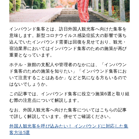
インバウンド集客とは、訪日外国人観光客へ向けた集客を
意味します。新型コロナウイルス感染症拡大の影響で落ち
込んでいたインバウンド需要は回復を見せており、観光・
宿泊業界においてはインバウンド集客のための施策が再び
重要となっています。
ホテル・旅館の支配人や管理者のなかには、「インバウン
ド集客のための施策を知りたい」「インバウンド集客にお
いて注意することはあるか」などと気になる方もいるので
はないでしょうか。
この記事では、インバウンド集客に役立つ施策6選と取り組
む際の注意点について解説します。
なお、外国人観光客へ向けた集客についてはこちらの記事
で詳しく解説しています。併せてご確認ください。
外国人観光客を呼び込みたい！ インバウンドに対応した集
客方法5選