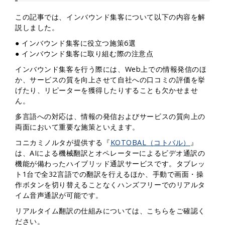
この記事では、インバウンド集客について以下の内容を解
説しました。
● インバウンド集客に役立つ施策6選
● インバウンド集客に取り組む際の注意点
インバウンド集客を行う際には、Web上での情報発信のほ
か、サービスの質を向上させて自社への口コミの評価を挙
げたり、リピーターを獲得したりすることも欠かせませ
ん。
多言語への対応は、情報の発信およびサービスの質向上の
両面において重要な施策といえます。
コニカミノルタが提供する『
KOTOBAL（コトバル）
』
は、AIによる機械翻訳とオペレーターによるビデオ通訳の
機能が備わったハイブリッド通訳サービスです。タブレッ
ト1台で全32言語での翻訳を行えるほか、手動で画面・操
作ボタンを切り替えることなくハンズフリーでのリアルタ
イム音声通訳が可能です。
リアルタイム翻訳の仕組みについては、こちらをご確認く
ださい。