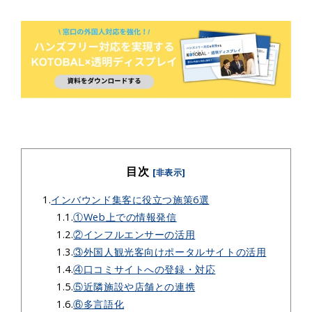
目次
[非表示]
1.
インバウンド集客に役立つ施策6選
1.1.
①Web上での情報発信
1.2.
②インフルエンサーの活用
1.3.
③外国人観光客向けポータルサイトの活用
1.4.
④口コミサイトへの登録・対応
1.5.
⑤近隣施設や店舗との連携
1.6.
⑥多言語化