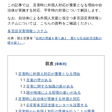
この記事では、災害時に外国人対応が重要となる理由や自
治体が実施する対応、平常時の対策について解説します。
なお、自治体による外国人支援に役立つ多言語災害情報シ
ステムについては、こちらの資料をご確認ください。
多言語災害情報システム
出典：国土交通省『
自然の脅威を乗り越え、豊かな社会経済活動の
礎を築く。
』
目次
[非表示]
1.
災害時に外国人対応が重要となる理由
1.1.
言葉の壁がある
1.2.
災害に関する知識の差がある
1.3.
国や地域による習慣の違いがある
2.
災害時に自治体が実施する外国人対応
2.1.
➀災害多言語支援センターを設置する
3.
平常時から外国人対応の準備を行うことが重要