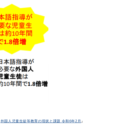
『
外国人児童生徒等教育の現状と課題 令和6年2月
』