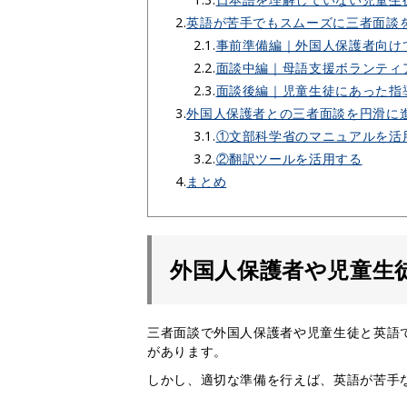
2.
英語が苦手でもスムーズに三者面談
2.1.
事前準備編｜外国人保護者向け
2.2.
面談中編｜母語支援ボランティ
2.3.
面談後編｜児童生徒にあった指
3.
外国人保護者との三者面談を円滑に
3.1.
①文部科学省のマニュアルを活
3.2.
②翻訳ツールを活用する
4.
まとめ
外国人保護者や児童生
三者面談で外国人保護者や児童生徒と英語
があります。
しかし、適切な準備を行えば、英語が苦手