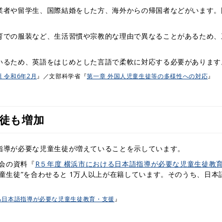
業者や留学生、国際結婚をした方、海外からの帰国者などがいます。
育での服装など、生活習慣や宗教的な理由で異なることがあるため、
いるため、英語をはじめとした言語で柔軟に対応する必要があります
 令和6年2月
』／文部科学省『
第一章 外国人児童生徒等の多様性への対応
』
徒も増加
指導が必要な児童生徒が増えていることを示しています。
員会の資料『
R５年度 横浜市における日本語指導が必要な児童生徒教
童生徒”を合わせると 1万人以上が在籍しています。そのうち、日本
る日本語指導が必要な児童生徒教育・支援
』