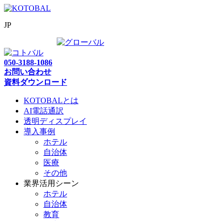
JP
050-3188-1086
お問い合わせ
資料ダウンロード
KOTOBALとは
AI電話通訳
透明ディスプレイ
導入事例
ホテル
自治体
医療
その他
業界活用シーン
ホテル
自治体
教育