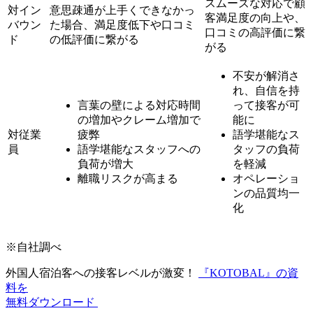
スムーズな対応で顧
対イン
意思疎通が上手くできなかっ
客満足度の向上や、
バウン
た場合、満足度低下や口コミ
口コミの高評価に繋
ド
の低評価に繋がる
がる
不安が解消さ
れ、自信を持
言葉の壁による対応時間
って接客が可
の増加やクレーム増加で
能に
対従業
疲弊
語学堪能なス
員
語学堪能なスタッフへの
タッフの負荷
負荷が増大
を軽減
離職リスクが高まる
オペレーショ
ンの品質均一
化
※自社調べ
外国人宿泊客への接客レベルが激変！
『KOTOBAL』の資
料を
無料ダウンロード