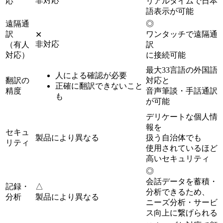
非対応
応
リアルタイムで日本
語表示が可能
遠隔通
◎
訳
ワンタッチで遠隔通
✕
非対応
（有人
訳
対応）
に接続可能
最大33言語の外国語
人による確認が必要
翻訳の
対応と
正確に翻訳できないこと
精度
音声筆談・手話通訳
も
が可能
デリケートな個人情
報を
セキュ
製品により異なる
扱う自治体でも
リティ
使用されているほど
高いセキュリティ
◎
会話データを蓄積・
記録・
△
分析できるため、
分析
製品により異なる
ニーズ分析・サービ
ス向上に繋げられる