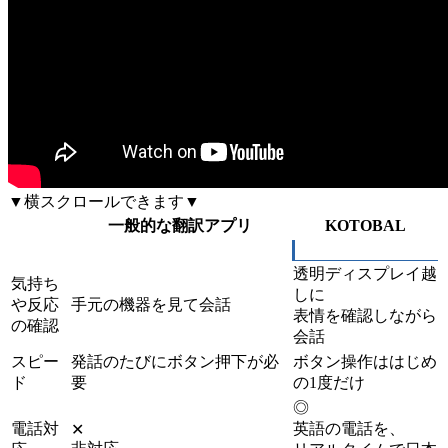
▼横スクロールできます▼
一般的な翻訳アプリ
KOTOBAL
透明ディスプレイ越
気持ち
しに
や反応
手元の機器を見て会話
表情を確認しながら
の確認
会話
スピー
発話のたびにボタン押下が必
ボタン操作ははじめ
ド
要
の1度だけ
◎
電話対
英語の電話を、
✕